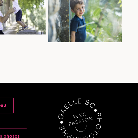
eau
s photos