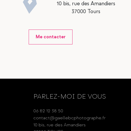
10 bis, rue des Amandiers
37000 Tours
Me contacter
PARLEZ-MOI DE VOUS
06 82 12 38 50
contact@gaellebcphotographe.fr
10 bis, rue des Amandiers